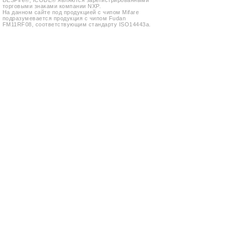
DESFire®, ICODE® являются зарегистрированными
Контакты
торговыми знаками компании NXP.
На данном сайте под продукцией с чипом Mifare
подразумевается продукция с чипом Fudan
Карта са
FM11RF08, соответствующим стандарту ISO14443a.