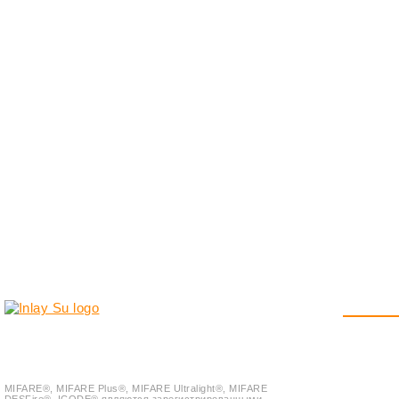
ИНФОР
© 2018-2023
Inlay.Su
О Компан
Все права защищены.
Услуги
Доставка
MIFARE®, MIFARE Plus®, MIFARE Ultralight®, MIFARE