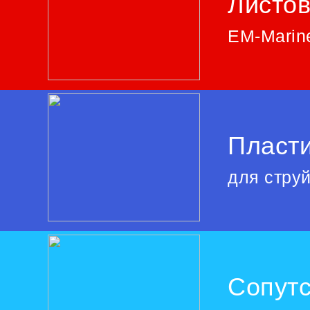
Листо
EM-Marine
Пласти
для стру
Сопут