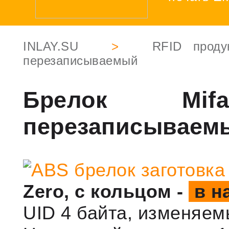
INLAY.SU
>
RFID проду
перезаписываемый
Брелок Mi
перезаписываем
Zero, с кольцом -
в н
UID 4 байта, изменяем