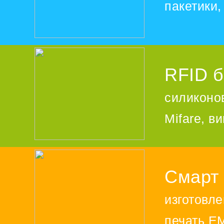
пакетики
RFID б
силиконо
Mifare, в
Смарт 
изготовле
печать EM