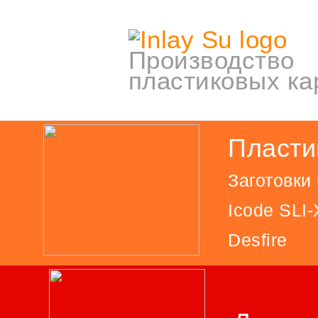
Производство
пластиковых ка
Пласти
Заготовки
Icode SLI-
Desfire