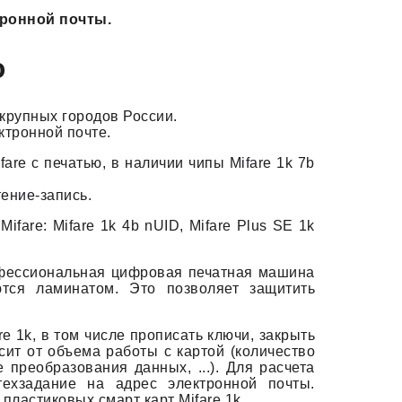
тронной почты.
ю
крупных городов России.
ктронной почте.
re с печатью, в наличии чипы Mifare 1k 7b
ение-запись.
fare: Mifare 1k 4b nUID, Mifare Plus SE 1k
офессиональная цифровая печатная машина
ются ламинатом. Это позволяет защитить
 1k, в том числе прописать ключи, закрыть
исит от объема работы с картой (количество
преобразования данных, ...). Для расчета
ехзадание на адрес электронной почты.
пластиковых смарт карт Mifare 1k.