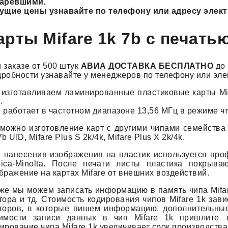
таревшими.
ущие цены узнавайте по телефону или адресу элек
арты Mifare 1k 7b с печать
 заказе от 500 штук
АВИА ДОСТАВКА БЕСПЛАТНО
до 
робности узнавайте у менеджеров по телефону или эле
изготавливаем ламинированные пластиковые карты Mifa
.
 работает в частотном диапазоне 13,56 МГц в режиме чт
можно изготовление карт с другими чипами семейства Mi
7b UID, Mifare Plus S 2k/4k, Mifare Plus X 2k/4k.
 нанесения изображения на пластик используется пр
ica-Minolta. После печати листы пластика покрыва
бражение на картах Mifare от внешних воздействий.
же мы можем записать информацию в память чипа Mifare
тора и тд. Стоимость кодирования чипов Mifare 1k зав
торов, в которые пишем информацию, дополнительные 
имости записи данных в чип Mifare 1k пришлите т
ирование чипа Mifare 1k увеличивает срок производства 