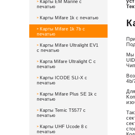
ус
Карты EM Marine с
>
печатью
Тек
Карты Mifare 1k с печатью
>
К
Карты Mifare 1k 7b с
>
печатью
При
Под
Карты Mifare Ultralight EV1
>
с печатью
Мы 
UID
Карта Mifare Ultralight C с
>
Чип
печатью
Воз
Карты ICODE SLI-X с
>
4b/
печатью
Для
Карты Mifare Plus SE 1k с
>
Kon
печатью
изо
Карты Temic T5577 с
>
Так
печатью
сек
сек
Карты UHF Ucode 8 с
>
сто
печатью
Код