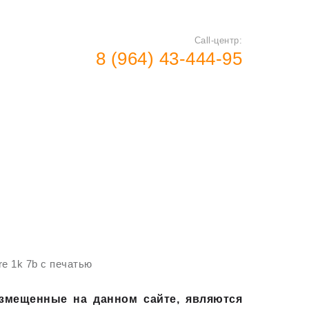
Call-центр:
8 (964) 43-444-95
RFID
Изготовление
продукция
смарт карт
re 1k 7b с печатью
азмещенные на данном сайте, являются