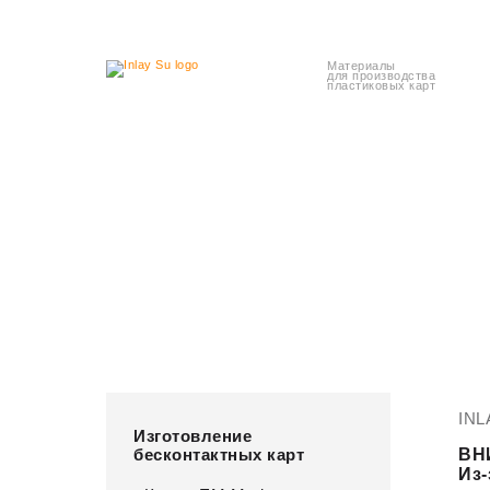
Материалы
для производства
пластиковых карт
Пластиковые карты
Листовые
с чипом
инлеи
INL
Изготовление
бесконтактных карт
ВН
Из