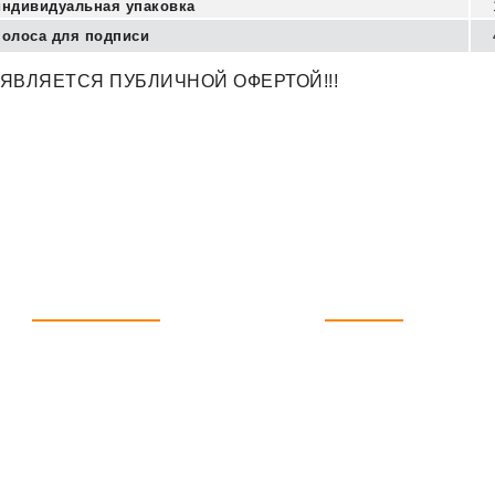
индивидуальная упаковка
полоса для подписи
 ЯВЛЯЕТСЯ ПУБЛИЧНОЙ ОФЕРТОЙ!!!
ИНФОРМАЦИЯ
КАТАЛОГ
О Компании
Карты с чипом
Услуги
Листовые инлеи
Доставка
Пластик и ламинат
Контакты
RFID продукция
Карта сайта
Сопутствующая продук