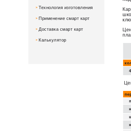
Технология изготовления
>
Кар
шко
Применение смарт карт
>
клю
Доставка смарт карт
Цен
>
пла
Калькулятор
>
ко
Цен
пе