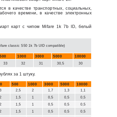
тся в качестве транспортных, социальных,
абочего времени, в качестве электронных
арт карт с чипом Mifare 1k 7b ID, белый
fare classic S50 1k 7b UID compatible)
500
1000
3000
5000
10000
33
32
31
30,5
30
блях за 1 штуку.
0
500
1000
3000
5000
10000
3
2,5
2
1,7
1,3
1,1
2
1,5
1
0,5
0,5
0,5
2
1,5
1
0,5
0,5
0,5
2
1,5
1
0,5
0,5
0,5