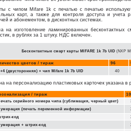
ты с чипом Mifare 1k с печатью с печатью использую
льных карт, а также для контроля доступа и учета р
чей и абонементом, в дисконтных системах.
а на изготовление ламинированных бесконтактных см
стик, в рублях за 1 штуку. НДС включен.
Бесконтактные смарт карты MIFARE 1k 7b UID
(NXP Mi
личество цветов / тираж
96
4+4 (двусторонняя) + чип Mifare 1k 7b UID
40
а на персонализацию пластиковых карточек указана в ру
рсонализация / тираж
10
печать серийного номера чипа (сублимация, черный цвет)
нумерация (печать переменной информации)
штрих-код
нумерация + штрих-код