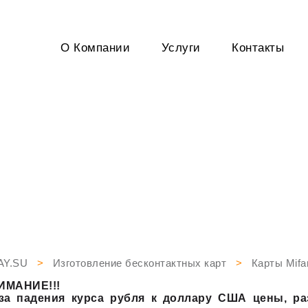
О Компании
Услуги
Контакты
Пластик
Сопутствующая
и ламинат
продукция
AY.SU
>
Изготовление бесконтактных карт
>
Карты Mifa
ИМАНИЕ!!!
-за падения курса рубля к доллару США цены, р