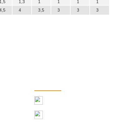
1,5
1,3
1
1
1
1
4,5
4
3,5
3
3
3
КОНТАКТЫ
8 (964) 43-444-95
info@inlay.su
ция