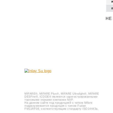
НЕ
© 2018-2023
Inlay.Su
Все права защищены.
MIFARE®, MIFARE Plus®, MIFARE Ultralight®, MIFARE
DESFire®, ICODE® являются зарегистрированными
торговыми знаками компании NXP.
На данном сайте под продукцией с чипом Mifare
подразумевается продукция с чипом Fudan
FM11RF08, соответствующим стандарту ISO14443a.