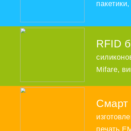
пакетики
RFID б
силиконо
Mifare, в
Смарт 
изготовле
печать EM