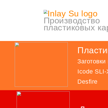
Производство
пластиковых ка
Пласти
Заготовки
Icode SLI-
Desfire