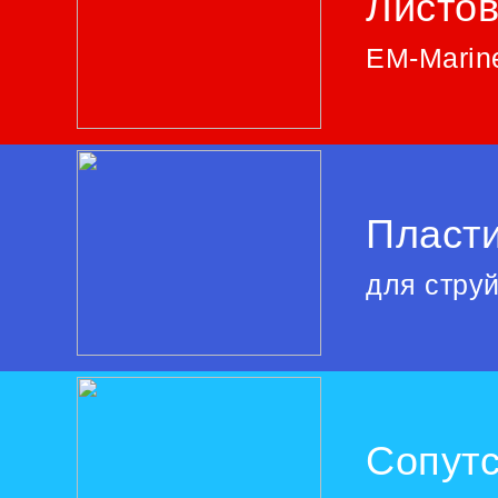
Листо
EM-Marine
Пласти
для стру
Сопут