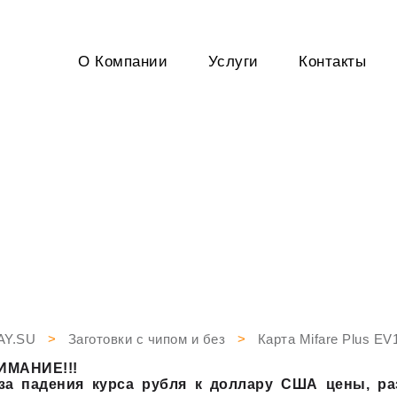
О Компании
Услуги
Контакты
Пластик
Сопутствующая
и ламинат
продукция
AY.SU
>
Заготовки с чипом и без
>
Карта Mifare Plus EV
ИМАНИЕ!!!
-за падения курса рубля к доллару США цены, р