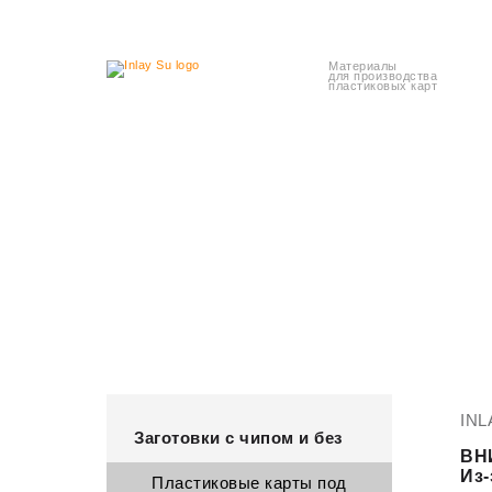
Материалы
для производства
пластиковых карт
Пластиковые карты
Листовые
с чипом
инлеи
INL
Заготовки с чипом и без
ВН
Из
Пластиковые карты под