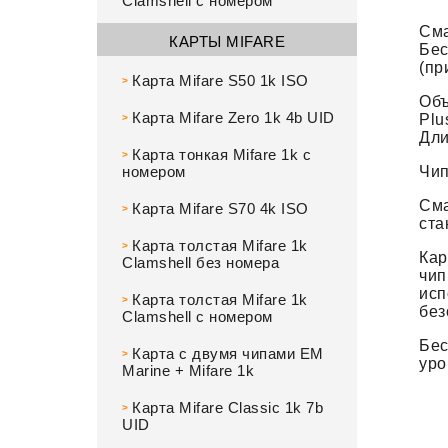
Clamshell с номером
Сма
КАРТЫ MIFARE
Бес
(пр
Карта Mifare S50 1k ISO
>
Объ
Карта Mifare Zero 1k 4b UID
Plu
>
Дли
Карта тонкая Mifare 1k с
>
номером
Чип
Сма
Карта Mifare S70 4k ISO
>
ста
Карта толстая Mifare 1k
>
Кар
Clamshell без номера
чип
исп
Карта толстая Mifare 1k
>
без
Clamshell с номером
Бес
Карта с двумя чипами EM
>
уро
Marine + Mifare 1k
Карта Mifare Classic 1k 7b
>
UID