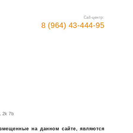
Call-центр:
8 (964) 43-444-95
RFID
Изготовление
продукция
смарт карт
1 2k 7b
азмещенные на данном сайте, являются