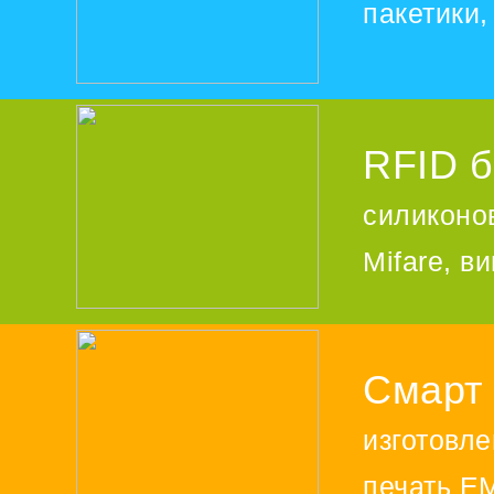
пакетики
RFID б
силиконо
Mifare, в
Смарт 
изготовле
печать EM