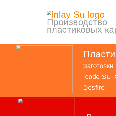
Производство
пластиковых ка
Пласти
Заготовки
Icode SLI-
Desfire