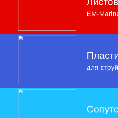
Листо
EM-Marine
Пласти
для стру
Сопут